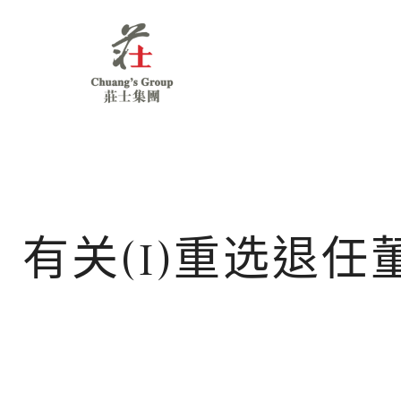
Chuang's
Group
有关(I)重选退任