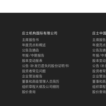
庄士机构国际有限公司
庄士中
主席报告书
主席报告
年度亮点和概述
年度亮点
公告及通函
公告及通
年报/中期报告
年报/中
股本变动报表
股本变动
公告 (补发已遗失的股份证明书)
公告 (
投资者常见问题
投资者常
企业管治报告
企业管治
董事和高级管理人员简历
董事和高
组织章程大纲及公司细则
组织章程
股价查询
股价查询