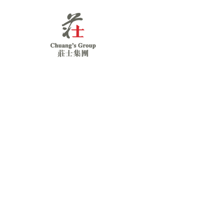
Chuang's
Group