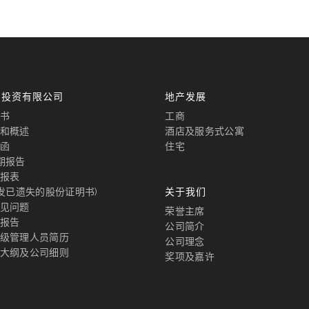
国投资有限公司
地产发展
书
工商
和概述
酒店及服务式公寓
函
住宅
期报告
报表
补发已遗失的股份证明书)
关于我们
见问题
荣誉主席
报告
公司简介
级管理人员简历
公司理念
大纲及公司细则
奖项及嘉许