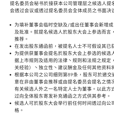
提名委员会秘书於接获本公司管理层之候选人提
会透过会议或透过提名委员会全体成员之书面决
为填补董事会临时空缺及/或出任董事会新增
及批准。就提名候选人於股东大会上参选而言
推荐。
在发出股东通函前，被提名人士不可假设其已
为提供获董事会提名於股东大会上参选的候选
据上市规则及适用的法律丶规则和法规之规定
关经验）丶独立性丶建议酬金及任何其他资料
根据本公司之公司细则第89条，股东可於递交
意在非由董事会推荐或由提名委员会提名之情
有关候选人外之一名特定人士为董事。以此方
过向全体股东寄发补充通函之方式供其参考。
候选人可於股东大会举行前任何时间透过向公
格。