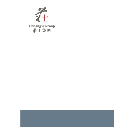
Chuang's
Group