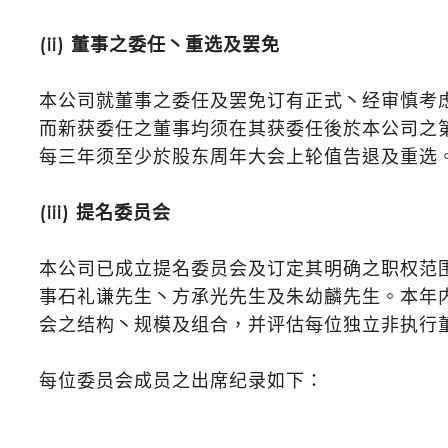
(ii) 董事之委任丶重选及罢免
本公司就董事之委任及罢免订有正式丶经审慎考
而新获委任之董事均须在其获委任後於本公司之
每三年须至少於股东周年大会上轮值告退及重选
(iii) 提名委员会
本公司已成立提名委员会及订定其明确之职权范
事石礼谦先生丶方承光先生及朱幼麟先生。本年
会之结构丶规模及组合，并评估每位独立非执行
每位委员会成员之出席纪录如下：