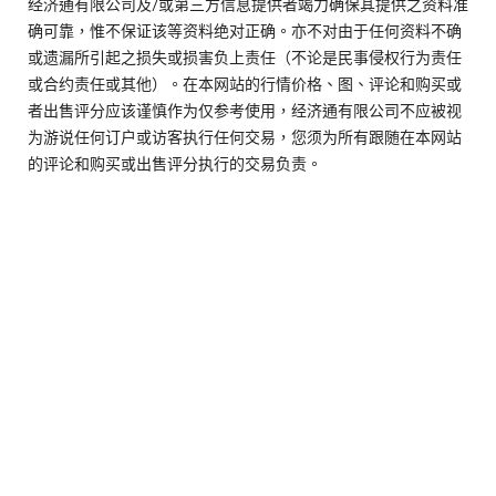
经济通有限公司及/或第三方信息提供者竭力确保其提供之资料准
确可靠，惟不保证该等资料绝对正确。亦不对由于任何资料不确
或遗漏所引起之损失或损害负上责任（不论是民事侵权行为责任
或合约责任或其他）。在本网站的行情价格、图、评论和购买或
者出售评分应该谨慎作为仅参考使用，经济通有限公司不应被视
为游说任何订户或访客执行任何交易，您须为所有跟随在本网站
的评论和购买或出售评分执行的交易负责。