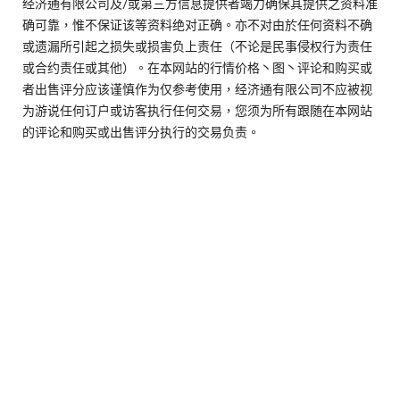
经济通有限公司及/或第三方信息提供者竭力确保其提供之资料准
确可靠，惟不保证该等资料绝对正确。亦不对由於任何资料不确
或遗漏所引起之损失或损害负上责任（不论是民事侵权行为责任
或合约责任或其他）。在本网站的行情价格丶图丶评论和购买或
者出售评分应该谨慎作为仅参考使用，经济通有限公司不应被视
为游说任何订户或访客执行任何交易，您须为所有跟随在本网站
的评论和购买或出售评分执行的交易负责。