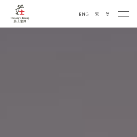
ENG
繁
简
Chuang's
Group