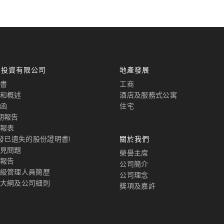
國投資有限公司
地產發展
書
工商
和概述
酒店及服務式公寓
函
住宅
期報告
報表
補發已遺失的股份證明書)
關於我們
見問題
榮譽主席
報告
公司簡介
級管理人員簡歷
公司理念
大綱及公司細則
獎項及嘉許