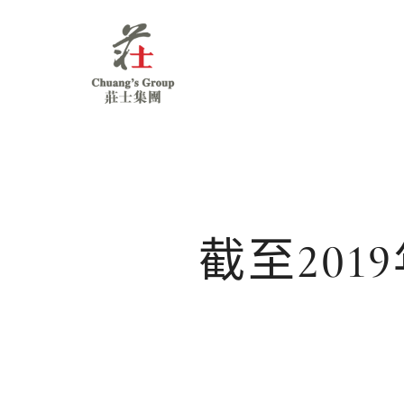
Chuang's
Group
截至201