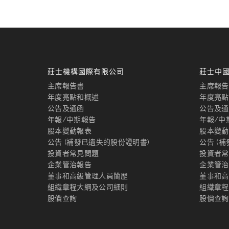
莊士機構國際有限公司
莊士中
主席報告書
主席報告
年度亮點和概述
年度亮點
公告及通函
公告及通
年報/中期報告
年報/中
股本變動報表
股本變動
公告 (補發已遺失的股份證明書)
公告 (
投資者常見問題
投資者常
企業管治報告
企業管治
董事和高級管理人員簡歷
董事和高
組織章程大綱及公司細則
組織章程
股價查詢
股價查詢