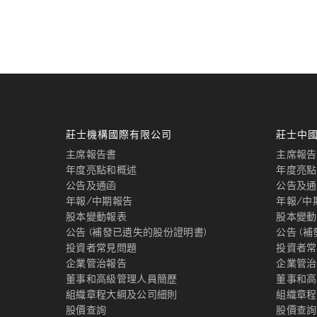
莊士機構國際有限公司
莊士中
主席報告書
主席報告
年度亮點和概述
年度亮點
公告及通函
公告及通
年報/中期報告
年報/中
股本變動報表
股本變動
公告 (補發已遺失的股份證明書)
公告 (
投資者常見問題
投資者常
企業管治報告
企業管治
董事和高級管理人員簡歷
董事和高
組織章程大綱及公司細則
組織章程
股價查詢
股價查詢