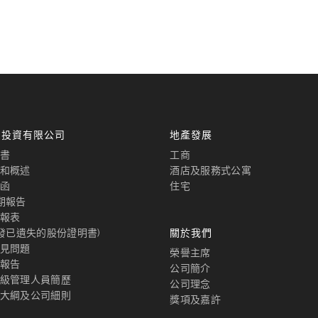
國投資有限公司
地產發展
書
工商
和概述
酒店及服務式公寓
函
住宅
期報告
報表
補發已遺失的股份證明書)
關於我們
見問題
榮譽主席
報告
公司簡介
級管理人員簡歷
公司理念
大綱及公司細則
獎項及嘉許