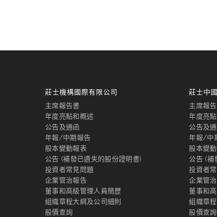
莊士機構國際有限公司
莊士中
主席報告書
主席報告
年度亮點和概述
年度亮點
公告及通函
公告及通
年報/中期報告
年報/中
股本變動報表
股本變動
公告 (補發已遺失的股份證明書)
公告 (
投資者常見問題
投資者常
企業管治報告
企業管治
董事和高級管理人員簡歷
董事和高
組織章程大綱及公司細則
組織章程
股價查詢
股價查詢