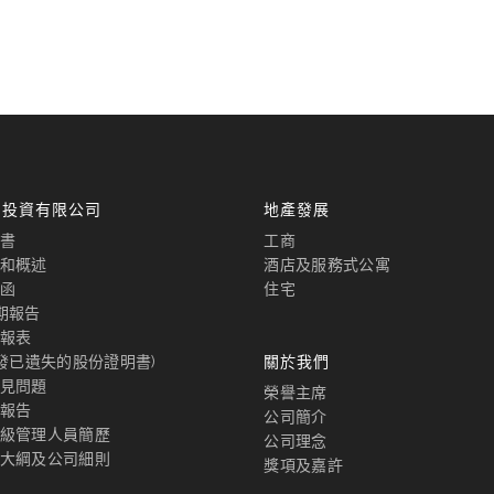
國投資有限公司
地產發展
書
工商
和概述
酒店及服務式公寓
函
住宅
期報告
報表
補發已遺失的股份證明書)
關於我們
見問題
榮譽主席
報告
公司簡介
級管理人員簡歷
公司理念
大綱及公司細則
獎項及嘉許